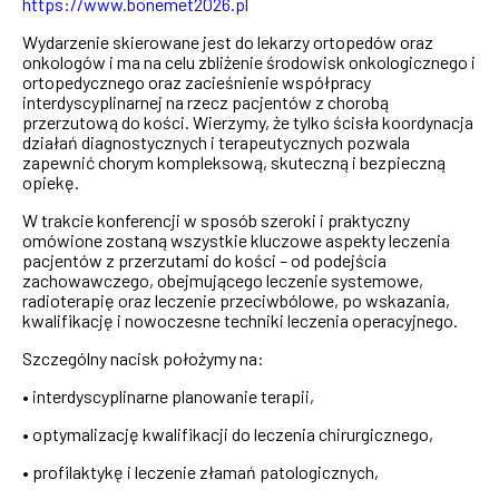
https://www.bonemet2026.pl
Wydarzenie skierowane jest do lekarzy ortopedów oraz
onkologów i ma na celu zbliżenie środowisk onkologicznego i
ortopedycznego oraz zacieśnienie współpracy
interdyscyplinarnej na rzecz pacjentów z chorobą
przerzutową do kości. Wierzymy, że tylko ścisła koordynacja
działań diagnostycznych
i terapeutycznych pozwala
zapewnić chorym kompleksową, skuteczną
i bezpieczną
opiekę.
W trakcie konferencji w sposób szeroki
i praktyczny
omówione zostaną wszystkie kluczowe aspekty leczenia
pacjentów
z przerzutami do kości – od podejścia
zachowawczego, obejmującego leczenie systemowe,
radioterapię oraz leczenie przeciwbólowe, po wskazania,
kwalifikację
i nowoczesne techniki leczenia operacyjnego.
Szczególny nacisk położymy na:
• interdyscyplinarne planowanie terapii,
• optymalizację kwalifikacji do leczenia chirurgicznego,
• profilaktykę i leczenie złamań patologicznych,