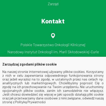
Zarząd
Kontakt
Polskie Towarzystwo Onkologii Klinicznej
Narodowy Instytut Onkologii im. Marii Skłodowskiej-Curie
Państwowy Instytut Badawczy
Zarządzaj zgodami plików cookie
ul. Roentgena 5, 02-781 Warszawa
Na naszej stronie internetowej używamy plików cookies. Korzystamy
tel./faks: 512 606 724
z nich w celu zapewniania odpowiedniego funkcjonowania strony
oraz jeżeli wyrazisz na to zgodę, w ustalonych przez nas celach np.
analitycznych lub marketingowych. Chcielibyśmy poprosić Cię o
zgodę na ich przechowywanie na Twoim urządzeniu. Nie uruchomimy
opcjonalnych plików cookie, zanim ich samodzielnie nie włączysz.
Jeśli chcesz dowiedzieć się więcej w jaki sposób działają pliki cookie
oraz jak przetwarzamy dane osobowe z nimi związane, odwiedź naszą
stronę z Polityką Prywatności