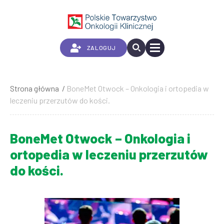
Przejdź
do
treści
ZALOGUJ
Strona główna
BoneMet Otwock – Onkologia i ortopedia w
Ścieżka
leczeniu przerzutów do kości.
nawigacyjna
BoneMet Otwock – Onkologia i
ortopedia w leczeniu przerzutów
do kości.