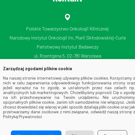
Polskie Towarzystwo Onkologii Klinicznej
Narodowy Instytut Onkologii im. Marii Skłodowskiej-Curie
Państwowy Instytut Badawczy
ul. Roentgena 5, 02-781 Warszawa
tel./faks: 512 606 724
Zarządzaj zgodami plików cookie
Na naszej stronie internetowej używamy plików cookies. Korzystamy z
nich w celu zapewniania odpowiedniego funkcjonowania strony oraz
jeżeli wyrazisz na to zgodę, w ustalonych przez nas celach np.
analitycznych lub marketingowych. Chcielibyśmy poprosić Cię o zgodę
na ich przechowywanie na Twoim urządzeniu. Nie uruchomimy
opcjonalnych plików cookie, zanim ich samodzielnie nie włączysz. Jeśli
chcesz dowiedzieć się więcej w jaki sposób działają pliki cookie oraz jak
przetwarzamy dane osobowe z nimi związane, odwiedź naszą stronę z
© 2026 Via Medica. All Rights Reserved
Polityką Prywatności