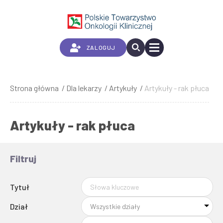
Przejdź
do
treści
ZALOGUJ
Strona główna
Dla lekarzy
Artykuły
Artykuły - rak płuca
Ścieżka
nawigacyjna
Artykuły - rak płuca
Filtruj
Tytuł
Dział