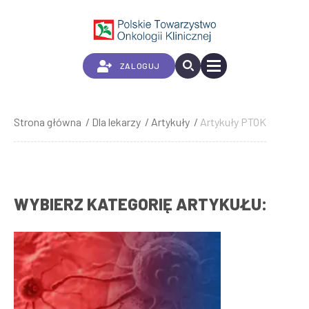
Przejdź
do
treści
ZALOGUJ
Strona główna
Dla lekarzy
Artykuły
Artykuły PTOK
Ścieżka
nawigacyjna
WYBIERZ KATEGORIĘ ARTYKUŁU: