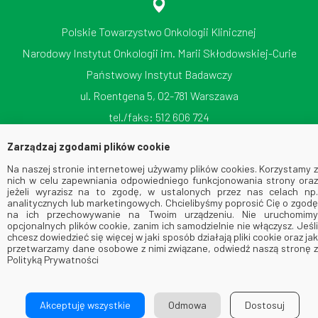
Polskie Towarzystwo Onkologii Klinicznej
Narodowy Instytut Onkologii im. Marii Skłodowskiej-Curie
Państwowy Instytut Badawczy
ul. Roentgena 5, 02-781 Warszawa
tel./faks: 512 606 724
Zarządzaj zgodami plików cookie
Na naszej stronie internetowej używamy plików cookies. Korzystamy z
nich w celu zapewniania odpowiedniego funkcjonowania strony oraz
jeżeli wyrazisz na to zgodę, w ustalonych przez nas celach np.
analitycznych lub marketingowych. Chcielibyśmy poprosić Cię o zgodę
na ich przechowywanie na Twoim urządzeniu. Nie uruchomimy
opcjonalnych plików cookie, zanim ich samodzielnie nie włączysz. Jeśli
chcesz dowiedzieć się więcej w jaki sposób działają pliki cookie oraz jak
© 2026 Via Medica. All Rights Reserved
przetwarzamy dane osobowe z nimi związane, odwiedź naszą stronę z
Polityką Prywatności
Akceptuję wszystkie
Odmowa
Dostosuj