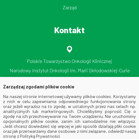
Zarząd
Kontakt
Polskie Towarzystwo Onkologii Klinicznej
Narodowy Instytut Onkologii im. Marii Skłodowskiej-Curie
Państwowy Instytut Badawczy
Zarządzaj zgodami plików cookie
ul. Roentgena 5, 02-781 Warszawa
Na naszej stronie internetowej używamy plików cookies. Korzystamy
tel./faks: 512 606 724
z nich w celu zapewniania odpowiedniego funkcjonowania strony
oraz jeżeli wyrazisz na to zgodę, w ustalonych przez nas celach np.
analitycznych lub marketingowych. Chcielibyśmy poprosić Cię o
zgodę na ich przechowywanie na Twoim urządzeniu. Nie uruchomimy
opcjonalnych plików cookie, zanim ich samodzielnie nie włączysz.
Jeśli chcesz dowiedzieć się więcej w jaki sposób działają pliki cookie
oraz jak przetwarzamy dane osobowe z nimi związane, odwiedź naszą
stronę z Polityką Prywatności