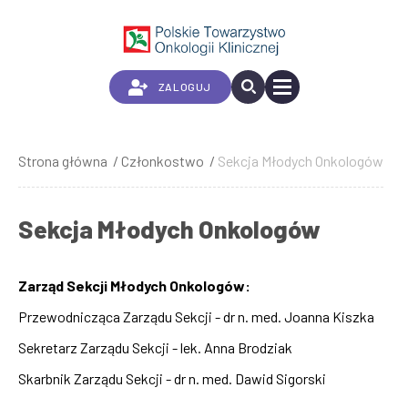
Przejdź
do
treści
ZALOGUJ
Strona główna
Członkostwo
Sekcja Młodych Onkologów
Ścieżka
nawigacyjna
Sekcja Młodych Onkologów
Zarząd Sekcji Młodych Onkologów:
Przewodnicząca Zarządu Sekcji - dr n. med. Joanna Kiszka
Sekretarz Zarządu Sekcji - lek. Anna Brodziak
Skarbnik Zarządu Sekcji - dr n. med. Dawid Sigorski