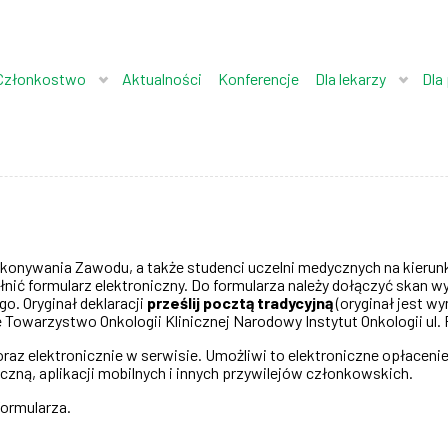
Członkostwo
Aktualności
Konferencje
Dla lekarzy
Dla
nywania Zawodu, a także studenci uczelni medycznych na kierunk
ełnić formularz elektroniczny. Do formularza należy dołączyć skan 
o. Oryginał deklaracji
prześlij pocztą tradycyjną
(oryginał jest w
e Towarzystwo Onkologii Klinicznej Narodowy Instytut Onkologii ul
az elektronicznie w serwisie. Umożliwi to elektroniczne opłaceni
zną, aplikacji mobilnych i innych przywilejów członkowskich.
formularza.