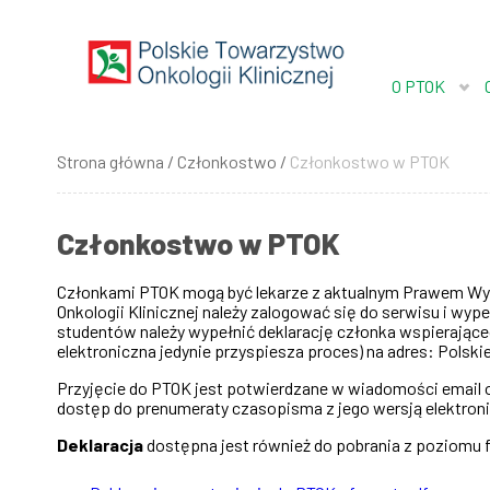
Przejdź
do
treści
O PTOK
Strona główna
Członkostwo
Członkostwo w PTOK
Ścieżka
nawigacyjna
Członkostwo w PTOK
Członkami PTOK mogą być lekarze z aktualnym Prawem Wyko
Onkologii Klinicznej należy zalogować się do serwisu i wyp
studentów należy wypełnić deklarację członka wspierająceg
elektroniczna jedynie przyspiesza proces) na adres: Polski
Przyjęcie do PTOK jest potwierdzane w wiadomości email or
dostęp do prenumeraty czasopisma z jego wersją elektronic
Deklaracja
dostępna jest również do pobrania z poziomu 