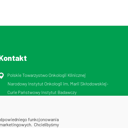
Kontakt
Polskie Towarzystwo Onkologii Klinicznej
Narodowy Instytut Onkologii im. Marii Skłodowskiej-
Curie Państwowy Instytut Badawczy
ul. Roentgena 5, 02-781 Warszawa
tel./faks: 512 606 724
 odpowiedniego funkcjonowania
 marketingowych. Chcielibyśmy