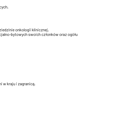
cych,
dzinie onkologii klinicznej,
socjalno-bytowych swoich członków oraz ogółu
w kraju i zagranicą,