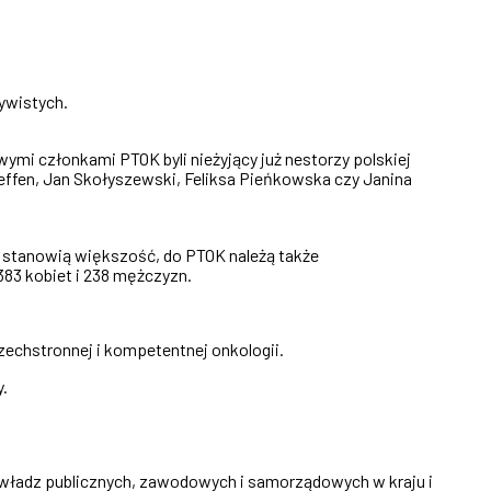
ywistych.
mi członkami PTOK byli nieżyjący już nestorzy polskiej
effen, Jan Skołyszewski, Feliksa Pieńkowska czy Janina
zy stanowią większość, do PTOK należą także
383 kobiet i 238 mężczyzn.
zechstronnej i kompetentnej onkologii.
.
c władz publicznych, zawodowych i samorządowych w kraju i