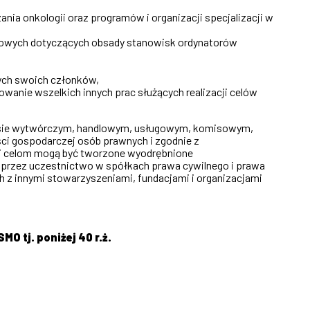
a onkologii oraz programów i organizacji specjalizacji w
rsowych dotyczących obsady stanowisk ordynatorów
ych swoich członków,
owanie wszelkich innych prac służących realizacji celów
kresie wytwórczym, handlowym, usługowym, komisowym,
i gospodarczej osób prawnych i zgodnie z
jej celom mogą być tworzone wyodrębnione
 poprzez uczestnictwo w spółkach prawa cywilnego i prawa
 z innymi stowarzyszeniami, fundacjami i organizacjami
O tj. poniżej 40 r.ż.