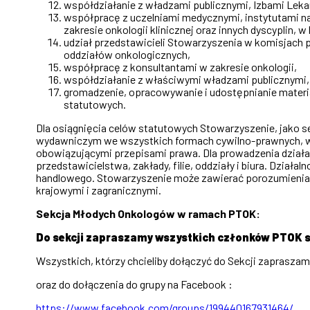
współdziałanie z władzami publicznymi, Izbami Lekar
współpracę z uczelniami medycznymi, instytutami n
zakresie onkologii klinicznej oraz innych dyscyplin, 
udział przedstawicieli Stowarzyszenia w komisjach
oddziałów onkologicznych,
współpracę z konsultantami w zakresie onkologii,
współdziałanie z właściwymi władzami publicznymi
gromadzenie, opracowywanie i udostępnianie materiałó
statutowych.
Dla osiągnięcia celów statutowych Stowarzyszenie, jako
wydawniczym we wszystkich formach cywilno-prawnych, wy
obowiązującymi przepisami prawa. Dla prowadzenia działal
przedstawicielstwa, zakłady, filie, oddziały i biura. Dzi
handlowego. Stowarzyszenie może zawierać porozumienia i 
krajowymi i zagranicznymi.
Sekcja Młodych Onkologów w ramach PTOK:
Do sekcji zapraszamy wszystkich członków PTOK spe
Wszystkich, którzy chcieliby dołączyć do Sekcji zaprasza
oraz do dołączenia do grupy na Facebook :
https://www.facebook.com/groups/199440167931464/