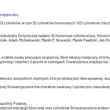
erające.doc
 653 członków, w tym 32 członków honorowych i 621 członków rzecz
eni onkolodzy Dotychczas nadano 32 honorowe członkostwa. Honorowy
iniak, Adam Michałowski, Marek P. Nowacki, Marek Pawlicki, Jan St
, a także osoby pracujące za granicą. Obok lekarzy medycyny, któr
ycholog i inżynier). Łącznie w szeregach Towarzystwa znajduje się 
łalności wszystkich chętnych, którym bliska jest idea sprawnej, ws
cznej Stowarzyszenie ma charakter naukowy i społeczno-zawodowy
politej Polskiej,
iedzinie onkologii klinicznej oraz członków Stowarzyszenia wobe