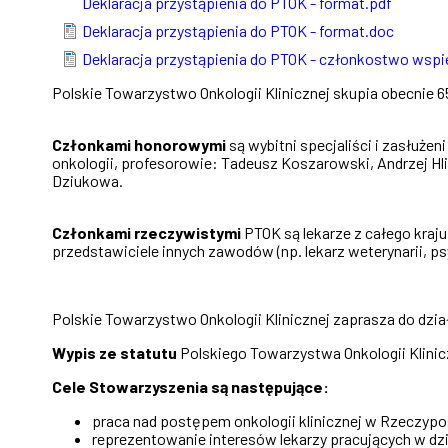
Deklaracja przystąpienia do PTOK - format.pdf
Deklaracja przystąpienia do PTOK - format.doc
Deklaracja przystąpienia do PTOK - członkostwo wspi
Polskie Towarzystwo Onkologii Klinicznej skupia obecnie
Członkami honorowymi
są wybitni specjaliści i zasłuż
onkologii, profesorowie: Tadeusz Koszarowski, Andrzej Hl
Dziukowa.
Członkami rzeczywistymi
PTOK są lekarze z całego kraju
przedstawiciele innych zawodów (np. lekarz weterynarii, ps
Polskie Towarzystwo Onkologii Klinicznej zaprasza do dzia
Wypis ze statutu
Polskiego Towarzystwa Onkologii Klini
Cele Stowarzyszenia są następujące:
praca nad postępem onkologii klinicznej w Rzeczypos
reprezentowanie interesów lekarzy pracujących w dz