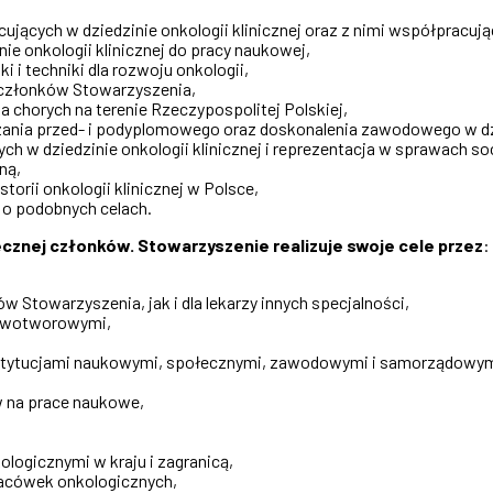
cujących w dziedzinie onkologii klinicznej oraz z nimi współpracują
ie onkologii klinicznej do pracy naukowej,
 i techniki dla rozwoju onkologii,
 członków Stowarzyszenia,
a chorych na terenie Rzeczypospolitej Polskiej,
zania przed- i podyplomowego oraz doskonalenia zawodowego w dzie
ch w dziedzinie onkologii klinicznej i reprezentacja w sprawach 
ną,
torii onkologii klinicznej w Polsce,
 o podobnych celach.
ecznej członków. Stowarzyszenie realizuje swoje cele przez
:
Stowarzyszenia, jak i dla lekarzy innych specjalności,
nowotworowymi,
tytucjami naukowymi, społecznymi, zawodowymi i samorządowymi 
w na prace naukowe,
logicznymi w kraju i zagranicą,
lacówek onkologicznych,