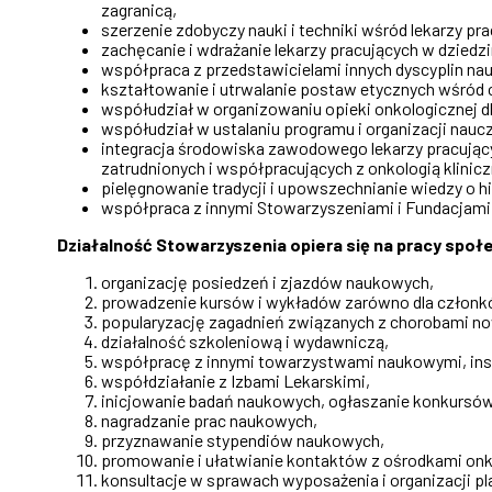
zagranicą,
szerzenie zdobyczy nauki i techniki wśród lekarzy pra
zachęcanie i wdrażanie lekarzy pracujących w dziedzin
współpraca z przedstawicielami innych dyscyplin nauki
kształtowanie i utrwalanie postaw etycznych wśród
współudział w organizowaniu opieki onkologicznej dl
współudział w ustalaniu programu i organizacji nauc
integracja środowiska zawodowego lekarzy pracujący
zatrudnionych i współpracujących z onkologią klinicz
pielęgnowanie tradycji i upowszechnianie wiedzy o his
współpraca z innymi Stowarzyszeniami i Fundacjami
Działalność Stowarzyszenia opiera się na pracy społ
organizację posiedzeń i zjazdów naukowych,
prowadzenie kursów i wykładów zarówno dla członków 
popularyzację zagadnień związanych z chorobami 
działalność szkoleniową i wydawniczą,
współpracę z innymi towarzystwami naukowymi, ins
współdziałanie z Izbami Lekarskimi,
inicjowanie badań naukowych, ogłaszanie konkursó
nagradzanie prac naukowych,
przyznawanie stypendiów naukowych,
promowanie i ułatwianie kontaktów z ośrodkami onko
konsultacje w sprawach wyposażenia i organizacji p