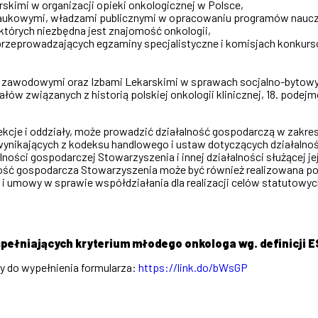
skimi w organizacji opieki onkologicznej w Polsce,
aukowymi, władzami publicznymi w opracowaniu programów nauczani
w których niezbędna jest znajomość onkologii,
 przeprowadzających egzaminy specjalistyczne i komisjach konku
, zawodowymi oraz Izbami Lekarskimi w sprawach socjalno-bytow
w związanych z historią polskiej onkologii klinicznej, 18. podejm
 sekcje i oddziały, może prowadzić działalność gospodarczą w za
nikających z kodeksu handlowego i ustaw dotyczących działalnośc
ności gospodarczej Stowarzyszenia i innej działalności służącej 
ałalność gospodarcza Stowarzyszenia może być również realizowana
umowy w sprawie współdziałania dla realizacji celów statutowych
łniających kryterium młodego onkologa wg. definicji ESM
my do wypełnienia formularza:
https://link.do/bWsGP