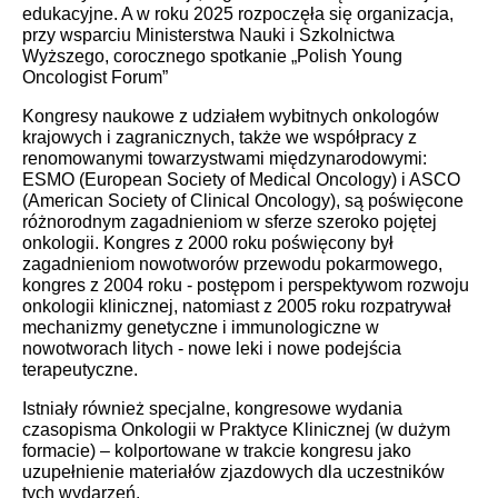
edukacyjne. A w roku 2025 rozpoczęła się organizacja,
przy wsparciu Ministerstwa Nauki i Szkolnictwa
Wyższego, corocznego spotkanie „Polish Young
Oncologist Forum”
Kongresy naukowe z udziałem wybitnych onkologów
krajowych i zagranicznych, także we współpracy z
renomowanymi towarzystwami
międzynarodowymi:
ESMO (European Society of Medical Oncology) i ASCO
(American Society of Clinical Oncology), są poświęcone
różnorodnym zagadnieniom w sferze szeroko pojętej
onkologii. Kongres z 2000 roku poświęcony był
zagadnieniom nowotworów przewodu pokarmowego,
kongres z
2004 roku - postępom i perspektywom rozwoju
onkologii klinicznej, natomiast z 2005 roku rozpatrywał
mechanizmy genetyczne i immunologiczne w
nowotworach litych - nowe leki i nowe podejścia
terapeutyczne.
Istniały również specjalne, kongresowe wydania
czasopisma Onkologii w Praktyce Klinicznej (w dużym
formacie) – kolportowane w trakcie kongresu jako
uzupełnienie materiałów zjazdowych dla uczestników
tych wydarzeń.