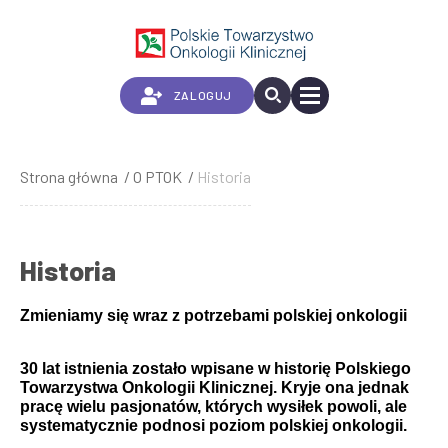
Przejdź
do
treści
ZALOGUJ
Strona główna
O PTOK
Historia
Ścieżka
nawigacyjna
Historia
Zmieniamy się wraz z potrzebami polskiej onkologii
30 lat istnienia zostało wpisane w historię Polskiego
Towarzystwa Onkologii Klinicznej. Kryje ona jednak
pracę wielu pasjonatów, których wysiłek powoli, ale
systematycznie podnosi poziom polskiej onkologii.