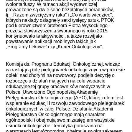
wolontariuszy. W ramach akcji wydawniczej
prowadzone są dwie serie bezpłatnych poradników,
tj.: „Razem zwyciężymy raka” i „Co warto wiedzieć”,
których nakłady osiągnęły setki tysięcy sztuk. PTOK
pod kierownictwem profesora Piotra Wysockiego -
prezesa stowarzyszenia wybranego w roku 2015
kontynuowało te aktywności, a także rozwijało
powstawanie aplikacji mobilnych takich jak
„Programy Lekowe” czy „Kurier Onkologiczny
”.
Komisja ds. Programu Edukacji Onkologicznej, widząc
wzrastającą rolę pielęgniarek onkologicznych w procesie
opieki nad chorymi na nowotwory, podjęła decyzję o
rozpoczęciu działań mających na celu wsparcie
edukacyjne tej grupy pracowników medycznych w
Polsce. Utworzono Ogólnopolską Akademię
Pielęgniarstwa Onkologicznego (APO), której celem jest
wspieranie edukacji i rozwoju zawodowego pielęgniarek
onkologicznych w całej Polsce. Działania Akademii
Pielęgniarstwa Onkologicznego mają charakter
ogólnopolski i obejmują swoim zasięgiem wszystkie
ośrodki onkologiczne. Tematyka poruszana na
warsztatach jest różnorodna, obejmuje swoim zakresem