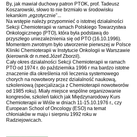
By, jak mawiał duchowy patron PTOK, prof. Tadeusz
Koszarowski, słowo to nie brzmiało w środowisku
lekarskim „egzotycznie"...
Na wstępie należy przypomnieć o istotnej działalności
Sekcji Chemioterapii w ramach Polskiego Towarzystwa
Onkologicznego (PTO), która była podstawą do
przyszłego uniezależnienia się od PTO (16.10.1996).
Momentem zwrotnym było utworzenie pierwszej w Polsce
Kliniki Chemioterapii w Instytucie Onkologii w Warszawie
(kierownik dr n.med.
Józef Zborzil).
Cały okres działalności Sekcji Chemioterapii w ramach
PTO od 1974 r. do października 1996 r ma bardzo istotne
znaczenie dla określenia roli leczenia systemowego
chorych na nowotwory przez działalność naukową,
szkoleniową (specjalizacja z Chemioterapii nowotworów
od 1985 roku). Miały miejsce wspólne organizowanie
kongresów, szkoleń takich jak Międzynarodowy Kurs
Chemioterapii w Wiśle w dniach
11-15.10.1976 r., czy
European School of Oncology (ESO) na temat
chłoniaków w maju i sierpniu 1992 roku w
Radziejowicach.