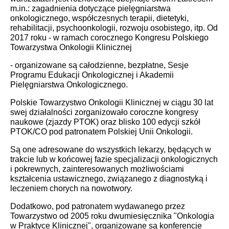
m.in.: zagadnienia dotyczące pielęgniarstwa
onkologicznego, współczesnych terapii, dietetyki,
rehabilitacji, psychoonkologii, rozwoju osobistego, itp. Od
2017 roku - w ramach corocznego Kongresu Polskiego
Towarzystwa Onkologii Klinicznej
- organizowane są całodzienne, bezpłatne, Sesje
Programu Edukacji Onkologicznej i Akademii
Pielęgniarstwa Onkologicznego.
Polskie Towarzystwo Onkologii Klinicznej w ciągu 30 lat
swej działalności zorganizowało coroczne kongresy
naukowe (zjazdy PTOK) oraz blisko 100 edycji szkół
PTOK/CO pod patronatem Polskiej Unii Onkologii.
Są one adresowane do wszystkich lekarzy, będących w
trakcie lub w końcowej fazie specjalizacji onkologicznych
i pokrewnych, zainteresowanych możliwościami
kształcenia ustawicznego, związanego z diagnostyką i
leczeniem chorych na nowotwory.
Dodatkowo, pod patronatem wydawanego przez
Towarzystwo od 2005 roku dwumiesięcznika "Onkologia
w Praktyce Klinicznej", organizowane są konferencje