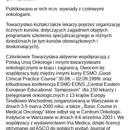
Publikowano w nich m.in. wywiady z czołowymi
onkologami.
Towarzystwo kształci także lekarzy poprzez organizację
licznych kursów, dotyczących zagadnień objętych
programami szkolenia specjalizacyjnego w różnych
dziedzinach (w tym kursów obowiązkowych i
doskonalących).
Członkowie Towarzystwa aktywnie współpracują z
Polską Unią Onkologii i innymi towarzystwami
onkologicznymi w kraju i zagranicą. Owocem tej
współpracy były między innymi kursy ESMO „Good
Clinical Practice Course”
30.08. – 02.09.1999r. oraz
kilkudniowa konferencja ESMO EONS „Central Eastern
European Educational Symposium” dla 150 lekarzy i
pielęgniarek onkologicznych z 13 krajów Europy
Środkowo-Wschodniej zorganizowaną w Warszawie w
dniach 3-5 marca 2000 roku, a także „ Basic Course in
Medical Oncology” które odbył się w Centrum Onkologii-
Instytucie w Warszawie w dniach 4-6 września 2003 r. We
współpracy z wydawnictwem Via Medica, dzięki licencji
otrzymanej od ASCO do polskich wydań Journal of