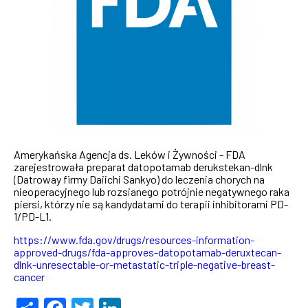
Amerykańska Agencja ds. Leków i Żywności - FDA
zarejestrowała preparat
datopotamab derukstekan-dlnk
(Datroway firmy Daiichi Sankyo) do leczenia chorych na
nieoperacyjnego lub rozsianego potrójnie negatywnego raka
piersi, którzy nie są kandydatami do terapii inhibitorami PD-
1/PD-L1.
https://www.fda.gov/drugs/resources-information-
approved-drugs/fda-approves-datopotamab-deruxtecan-
dlnk-unresectable-or-metastatic-triple-negative-breast-
cancer
Share
Facebook
Twitter
LinkedIn