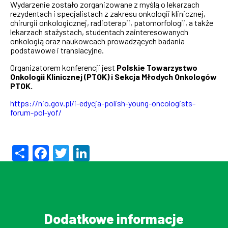
Wydarzenie zostało zorganizowane z myślą o lekarzach
rezydentach i specjalistach z zakresu onkologii klinicznej,
chirurgii onkologicznej, radioterapii, patomorfologii, a także
lekarzach stażystach, studentach zainteresowanych
onkologią oraz naukowcach prowadzących badania
podstawowe i translacyjne.
Organizatorem konferencji jest
Polskie Towarzystwo
Onkologii Klinicznej (PTOK) i Sekcja Młodych Onkologów
PTOK.
https://nio.gov.pl/i-edycja-polish-young-oncologists-
forum-pol-yof/
Share
Facebook
Twitter
LinkedIn
Dodatkowe informacje