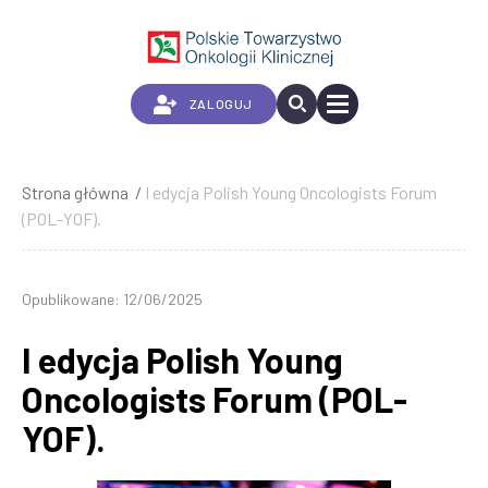
Przejdź
do
treści
ZALOGUJ
Strona główna
I edycja Polish Young Oncologists Forum
Ścieżka
(POL-YOF).
nawigacyjna
Opublikowane: 12/06/2025
I edycja Polish Young
Oncologists Forum (POL-
YOF).